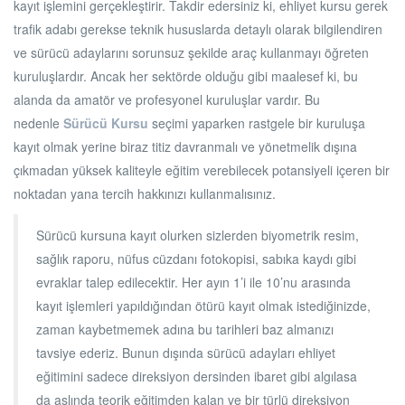
kayıt işlemini gerçekleştirir. Takdir edersiniz ki, ehliyet kursu gerek
trafik adabı gerekse teknik hususlarda detaylı olarak bilgilendiren
ve sürücü adaylarını sorunsuz şekilde araç kullanmayı öğreten
kuruluşlardır. Ancak her sektörde olduğu gibi maalesef ki, bu
alanda da amatör ve profesyonel kuruluşlar vardır. Bu
nedenle
Sürücü Kursu
seçimi yaparken rastgele bir kuruluşa
kayıt olmak yerine biraz titiz davranmalı ve yönetmelik dışına
çıkmadan yüksek kaliteyle eğitim verebilecek potansiyeli içeren bir
noktadan yana tercih hakkınızı kullanmalısınız.
Sürücü kursuna kayıt olurken sizlerden biyometrik resim,
sağlık raporu, nüfus cüzdanı fotokopisi, sabıka kaydı gibi
evraklar talep edilecektir. Her ayın 1’i ile 10’nu arasında
kayıt işlemleri yapıldığından ötürü kayıt olmak istediğinizde,
zaman kaybetmemek adına bu tarihleri baz almanızı
tavsiye ederiz. Bunun dışında sürücü adayları ehliyet
eğitimini sadece direksiyon dersinden ibaret gibi algılasa
da aslında teorik eğitimden kalan ve bir türlü direksiyon